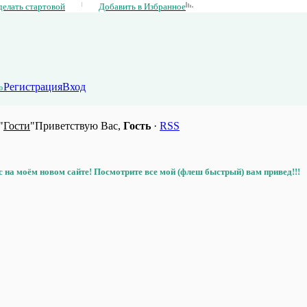
делать стартовой
Добавить в Избранное
Регистрация
Вход
о
"
Гости
"
Приветствую Вас,
Гость
·
RSS
с на моём новом сайте! Посмотрите все мой (флеш быстрый) вам привед!!!