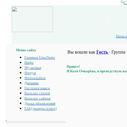
С
Начал
Меню сайта
Вы вошли как
Гость
· Группа 
Главная UmaNetto
Инфо
Привет!
Мультики
Я Катя Очкарёва, и преведствую ва
Форум
Фотоальбом
Дневник
Гостевая книга
Каталог статей
Каталог сайтов
Доска объявлений
FAQ (вопрос/ответ)