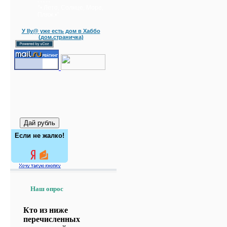
°•.Лето, Солнце, Море,
Пляж.•°
У Ily@ уже есть дом в Хаббо
(дом.страничка)
Если не жалко!
Наш опрос
Кто из ниже
перечисленных